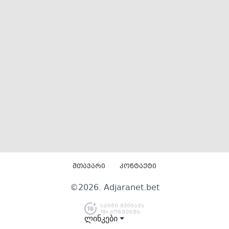
მთავარი
კონტაქტი
©
2026
. Adjaranet.bet
ლინკები ⏷