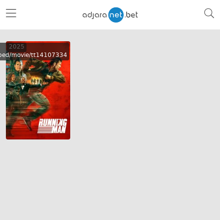
2025
ed/movie/tt14107334