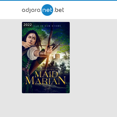
ქართ
2022
თრეი
GEO
ENG
RUS