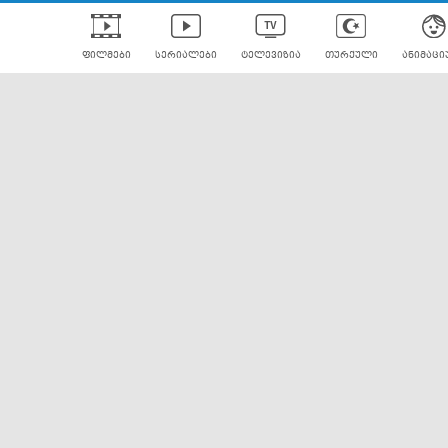
ფილმები
სერიალები
ტელევიზია
თურქული
ანიმაცი
ულად გახმოვანებული
ანიმე
ლერები