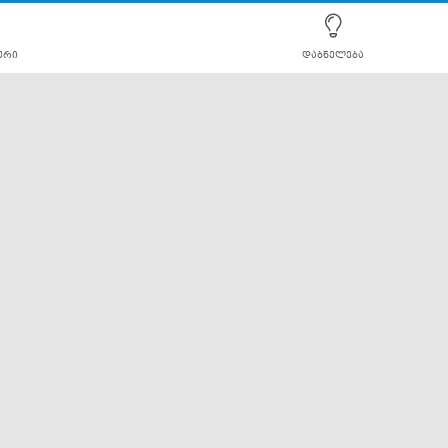
ური
დაბნელება