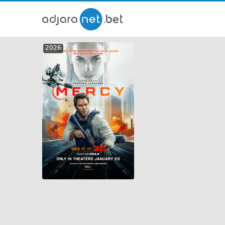
ქართ
2026
თრეი
GEO
ENG
RUS