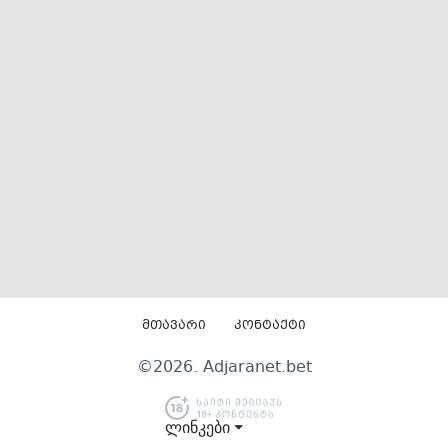
მთავარი
კონტაქტი
©
2026
. Adjaranet.bet
ლინკები ⏷