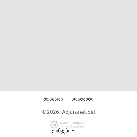
მთავარი
კონტაქტი
©
2026
. Adjaranet.bet
ლინკები ⏷