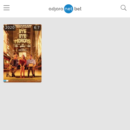
2020
6.7