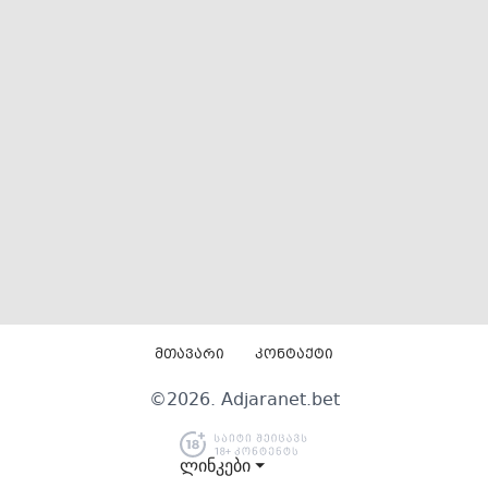
მთავარი
კონტაქტი
©
2026
. Adjaranet.bet
ლინკები ⏷