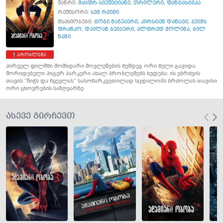
ჟანრი:
მძაფრ-სიუჟეტიანი
,
თრილერი
,
ფანტასტიკა
რეჟისორი:
სემ რეიმი
მსახიობები:
ტობი მაგუაერი
,
კირსტენ დანსტი
,
ჯეიმს
ფრანკო
,
დაილან ბეიქერი
,
ალფრედ მოლინა
,
ბილ
ნანი
პრობლემა
პირველ ფილმში მომხდარი მოვლენების შემდეგ ორი წელი გავიდა.
მორიდებული პიტერ პარკერი ახალ პრობლემებს ხვდება: ის ებრძვის
თავის ”ნიჭს და წყევლას” სასოწარკვეთილად სცდილობს ბრძოლას თავისი
ორი ცხოვრების საზღვარზე
ასევე გირჩევთ