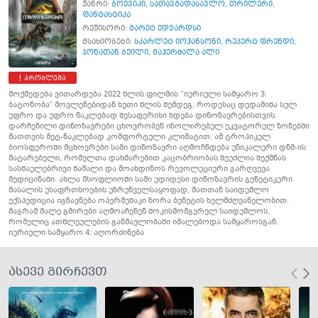
ჟანრი:
ბოევიკი
,
სათავგადასავლო
,
თრილერი
,
ფანტასტიკა
რეჟისორი:
გარეტ ედვარდსი
მსახიობები:
სკარლეტ იოჰანსონი
,
რუპერტ ფრენდი
,
ჯონათან ბეილი
,
მაჰერშალა ალი
პრობლემა
მოქმედება ვითარდება 2022 წლის ფილმის “იურიული სამყარო 3:
ბატონობა“ მოვლენებიდან ხუთი წლის შემდეგ, როდესაც დედამიწა სულ
უფრო და უფრო ნაკლებად შესაფერისი ხდება დინოზავრებისთვის.
დარჩენილი დინოზავრები ცხოვრობენ იზოლირებულ ეკვატორულ ზონებში
მათთვის მეტ-ნაკლებად კომფორტული კლიმატით. ამ ტროპიკულ
ბიოსფეროში მცხოვრები სამი დინოზავრი აღმოჩნდება უნიკალური დნმ-ის
მატარებელი, რომელთა დახმარებით კაცობრიობას შეუძლია შექმნას
სასწაულებრივი წამალი და მოახდინოს რევოლუციური გარღვევა
მედიცინაში. ახლა მსოფლიოში სამი უდიდესი დინოზავრის გენეტიკური
მასალის უსაფრთხოების უზრუნველსაყოფად, მათთან საიდუმლო
ექსპედიცია იგზავნება ოპერმუშაკი ზორა ბენეტის ხელმძღვანელობით.
მაგრამ მალე გმირები აღმოაჩენენ შოკისმომგვრელ საიდუმლოს,
რომელიც ათწლეულების განმავლობაში იმალებოდა სამყაროსგან.
იურიული სამყარო 4: აღორძინება
ასევე გირჩევთ