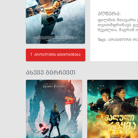
აღწერა:
ფილმის მთავარი 
თვითმფრინავს ტე
შეუძლია, მაგრამ
Tags:
არასწორი რ
პრობლემის შეტყობინება
ასევე გირჩევთ