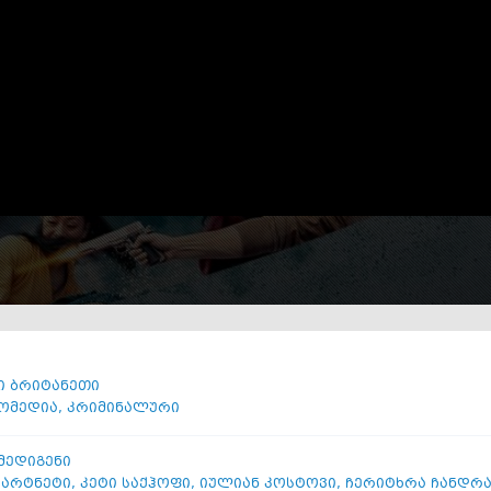
ი ბრიტანეთი
ომედია
,
კრიმინალური
 მედიგენი
ჰარტნეტი
,
კეტი საქჰოფი
,
იულიან კოსტოვი
,
ჩერიტხრა ჩანდრა