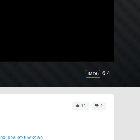
6.4
11
1
ნი
,
მარკო სარორი