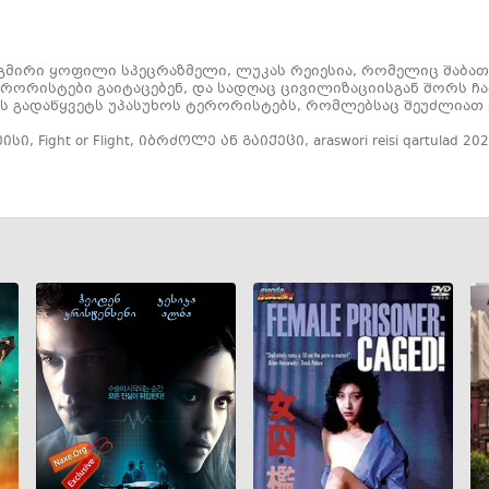
გმირი ყოფილი სპეცრაზმელი, ლუკას რეიესია, რომელიც შაბათ
რორისტები გაიტაცებენ, და სადღაც ცივილიზაციისგან შორს ჩა
 ის გადაწყვეტს უპასუხოს ტერორისტებს, რომლებსაც შეუძლიათ
ეისი
,
Fight or Flight
,
იბრძოლე ან გაიქეცი
,
araswori reisi qartulad 20