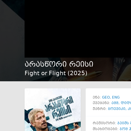
არასწორი რეისი
Fight or Flight (
2025
)
GEO
ENG
ენა:
ქვეყანა:
აშშ
,
დიდ
ჟანრი:
ბოევიკი
,
კ
რეჟისორი:
ჯეიმს
მსახიობები:
ჯოშ 