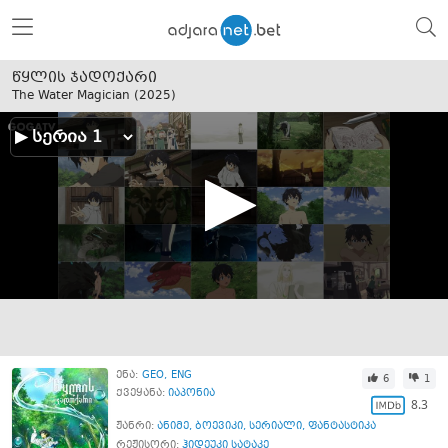
წყლის ჯადოქარი
The Water Magician (
2025
)
ენა:
GEO
ENG
6
1
ქვეყანა:
იაპონია
8.3
ჟანრი:
ანიმე
,
ბოევიკი
,
სერიალი
,
ფანტასტიკა
რეჟისორი:
ჰიდეუკი სატაკე