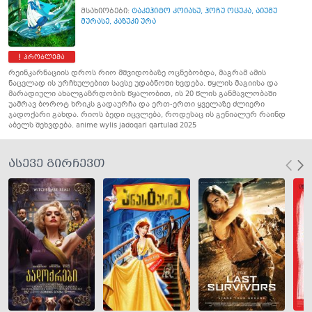
მსახიობები:
ტაკეჰიტო კოიასუ
,
ჰოჩუ ოცუკა
,
აიუმუ
მურასე
,
კაზუკი ურა
პრობლემა
რეინკარნაციის დროს რიო მშვიდობაზე ოცნებობდა, მაგრამ ამის
ნაცვლად ის ურჩხულებით სავსე უდაბნოში ხვდება. წყლის მაგიისა და
მარადიული ახალგაზრდობის წყალობით, ის 20 წლის განმავლობაში
უამრავ ბოროტ ხრიკს გადაურჩა და ერთ-ერთი ყველაზე ძლიერი
ჯადოქარი გახდა. რიოს ბედი იცვლება, როდესაც ის გენიალურ რაინდ
აბელს შეხვდება. anime wylis jadoqari qartulad 2025
ასევე გირჩევთ