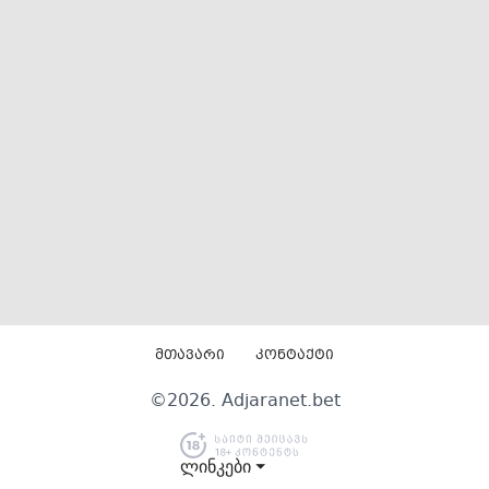
მთავარი
კონტაქტი
©
2026
. Adjaranet.bet
ლინკები ⏷