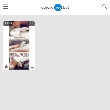
1979
5.6