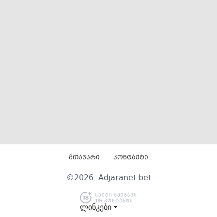
მთავარი
კონტაქტი
©
2026
. Adjaranet.bet
ლინკები ⏷