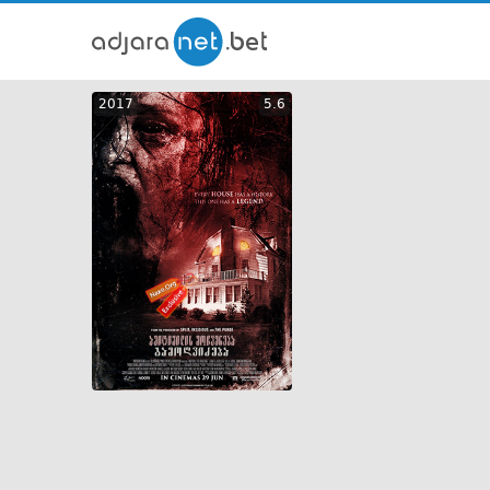
ქართ
2017
5.6
თრეი
GEO
ENG
RUS