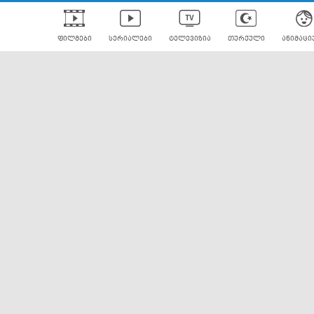
ფილმები
სერიალები
ტელევიზია
თურქული
ანიმაცი
ულად გახმოვანებული
ანიმე
ლერები