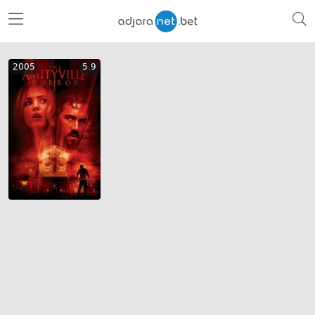
2005
5.9