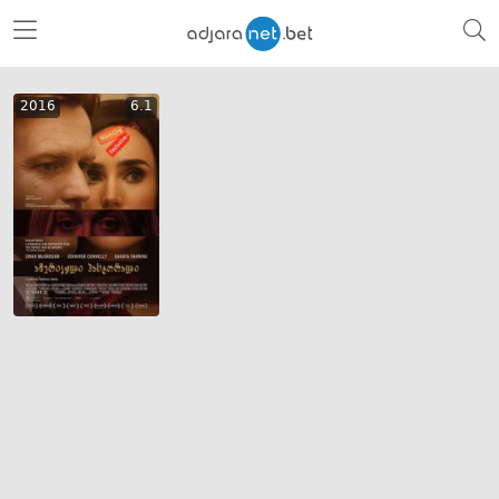
2016
6.1