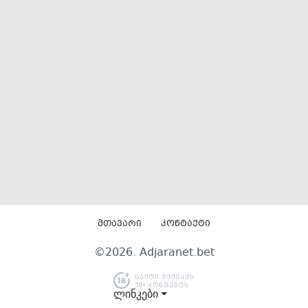
მთავარი
კონტაქტი
©
2026
. Adjaranet.bet
ლინკები ⏷