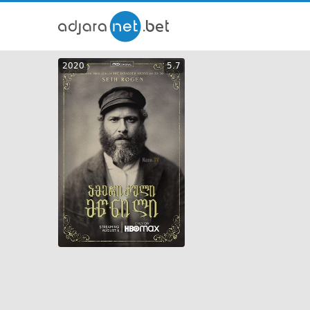
ქართ
2020
5.7
თრეი
GEO
ENG
RUS