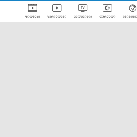
ფილმები
სერიალები
ტელევიზია
თურქული
ანიმაცი
ულად გახმოვანებული
ანიმე
ლერები