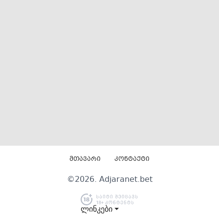
მთავარი
კონტაქტი
©
2026
. Adjaranet.bet
ლინკები ⏷