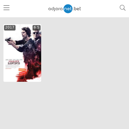
2017
6.5