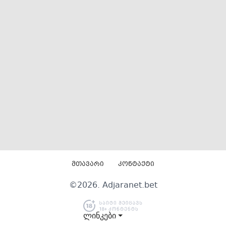
მთავარი
კონტაქტი
©
2026
. Adjaranet.bet
ლინკები ⏷