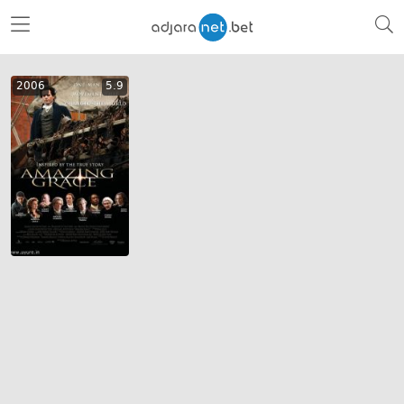
2006
5.9