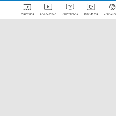
ფილმები
სერიალები
ტელევიზია
თურქული
ანიმაცი
ულად გახმოვანებული
ანიმე
ლერები