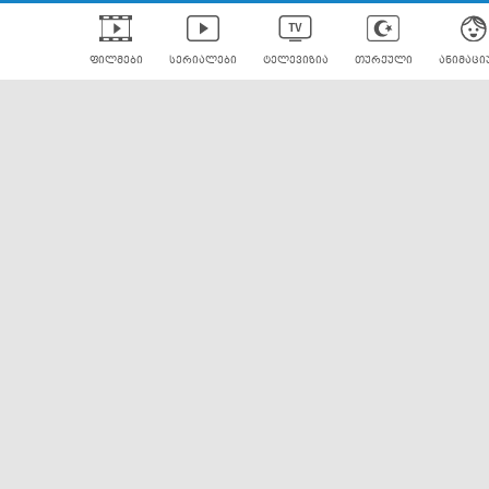
ფილმები
სერიალები
ტელევიზია
თურქული
ანიმაცი
ულად გახმოვანებული
ანიმე
ლერები