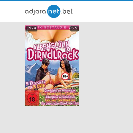
ქართ
1974
5.9
თრეი
GEO
ENG
RUS