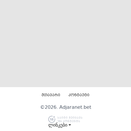
მთავარი
კონტაქტი
©
2026
. Adjaranet.bet
ლინკები ⏷