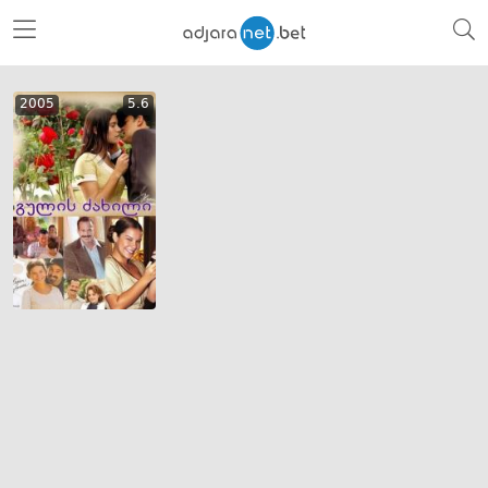
2005
5.6