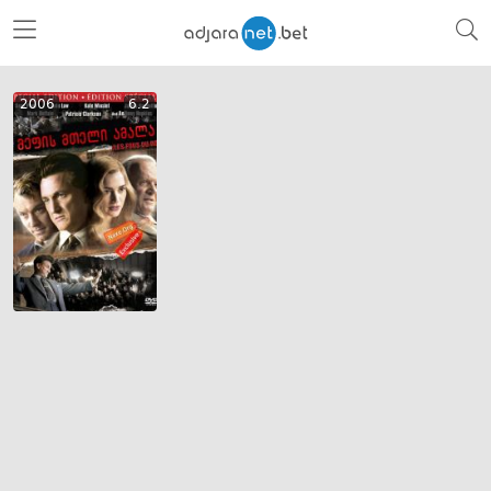
2006
6.2