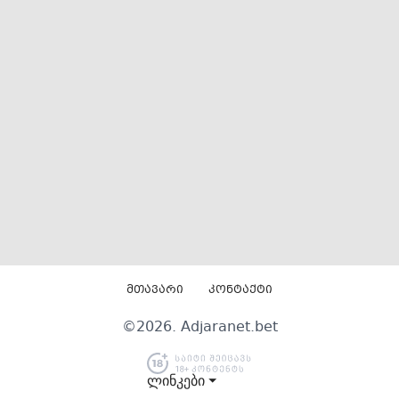
მთავარი
კონტაქტი
©
2026
. Adjaranet.bet
ლინკები ⏷