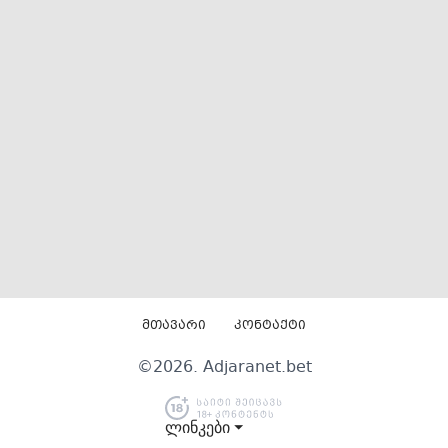
მთავარი
კონტაქტი
©
2026
. Adjaranet.bet
ლინკები ⏷