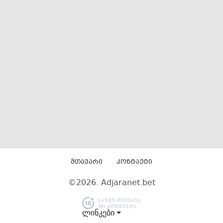
მთავარი
კონტაქტი
©
2026
. Adjaranet.bet
ლინკები ⏷