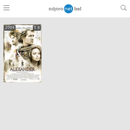
2004
5.6