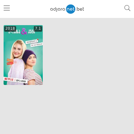
2018
7.1