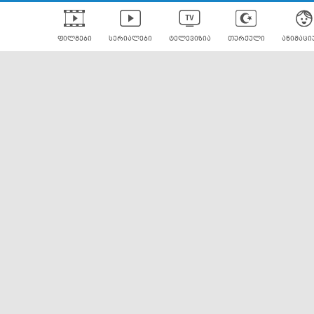
ფილმები
სერიალები
ტელევიზია
თურქული
ანიმაცი
ულად გახმოვანებული
ანიმე
ლერები