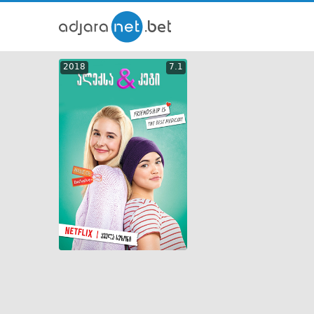
ქართ
2018
7.1
თრეი
GEO
ENG
RUS