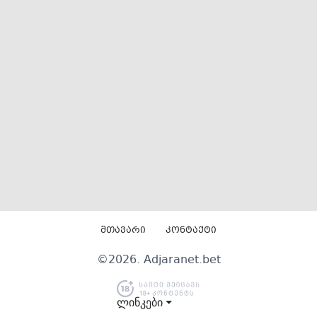
მთავარი
კონტაქტი
©
2026
. Adjaranet.bet
ლინკები ⏷