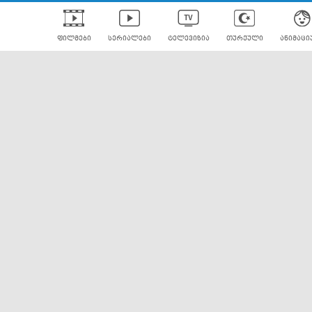
ფილმები
სერიალები
ტელევიზია
თურქული
ანიმაცი
ულად გახმოვანებული
ანიმე
ლერები