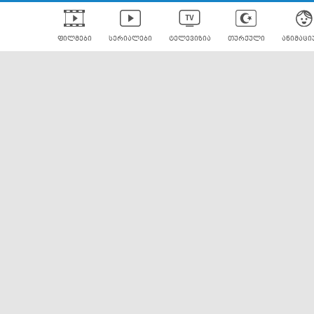
ფილმები
სერიალები
ტელევიზია
თურქული
ანიმაცი
ულად გახმოვანებული
ანიმე
ლერები