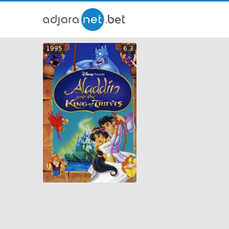
ქართ
1995
6.3
თრეი
GEO
ENG
RUS