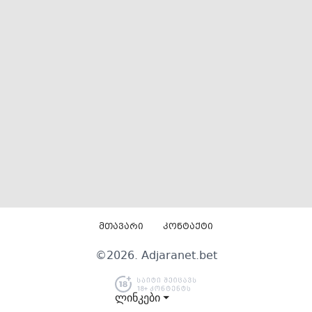
მთავარი
კონტაქტი
©
2026
. Adjaranet.bet
ლინკები ⏷