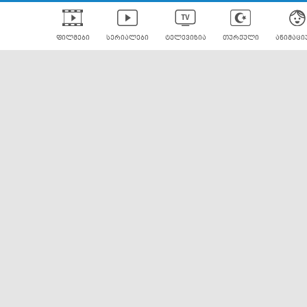
ფილმები
სერიალები
ტელევიზია
თურქული
ანიმაცი
ულად გახმოვანებული
ანიმე
ლერები