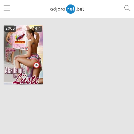
2005
4.4