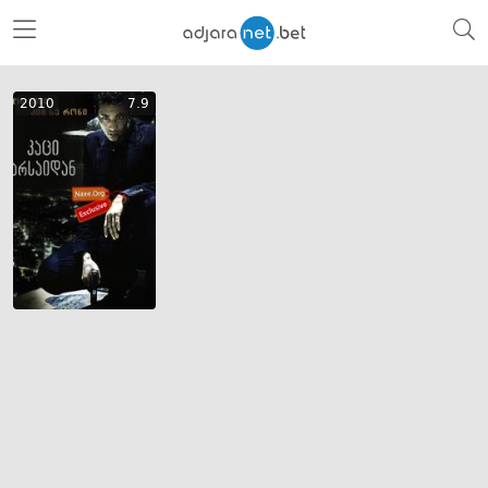
2010
7.9