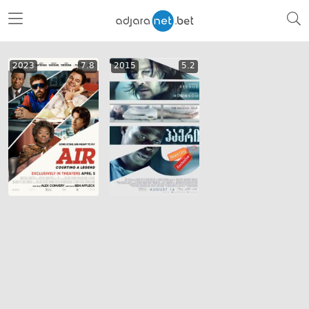
2023
7.8
2015
5.2