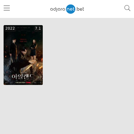
2022
7.1