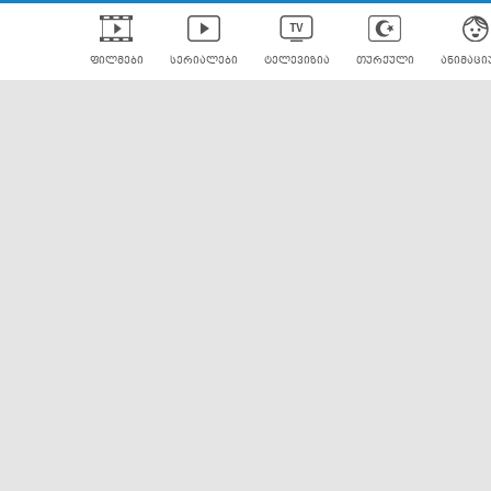
ფილმები
სერიალები
ტელევიზია
თურქული
ანიმაცი
ულად გახმოვანებული
ანიმე
ლერები