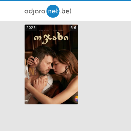
ქართ
2023
6.6
თრეი
GEO
ENG
RUS