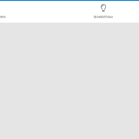
ური
დაბნელება