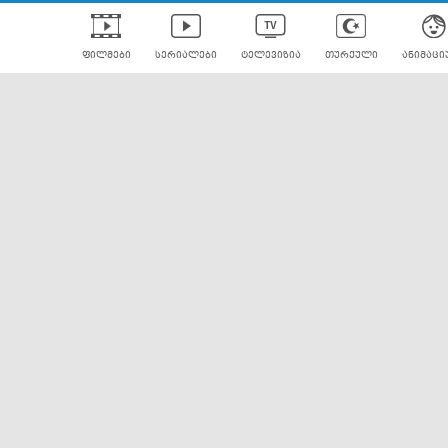
ფილმები
სერიალები
ტელევიზია
თურქული
ანიმაცი
ულად გახმოვანებული
ანიმე
ლერები