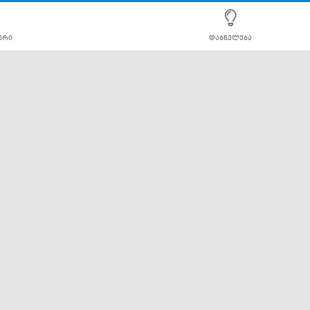
ური
დაბნელება