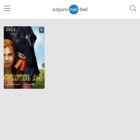
2015
6