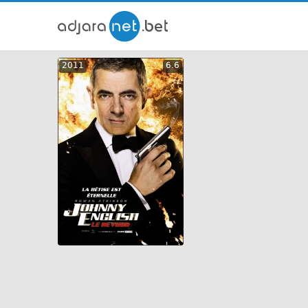
ქართ
2011
6.6
თრეი
GEO
ENG
RUS