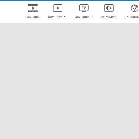
ფილმები
სერიალები
ტელევიზია
თურქული
ანიმაცი
ულად გახმოვანებული
ანიმე
ლერები