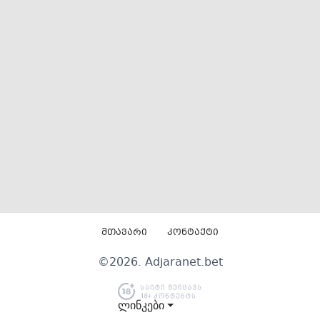
მთავარი
კონტაქტი
©
2026
. Adjaranet.bet
ლინკები ⏷