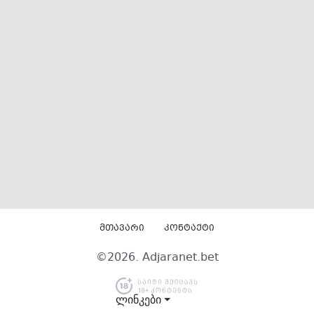
მთავარი
კონტაქტი
©
2026
. Adjaranet.bet
ლინკები ⏷