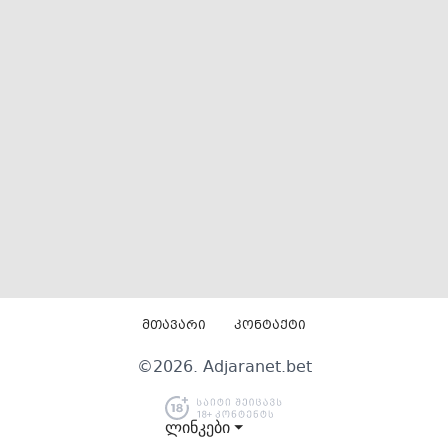
მთავარი
კონტაქტი
©
2026
. Adjaranet.bet
ლინკები ⏷