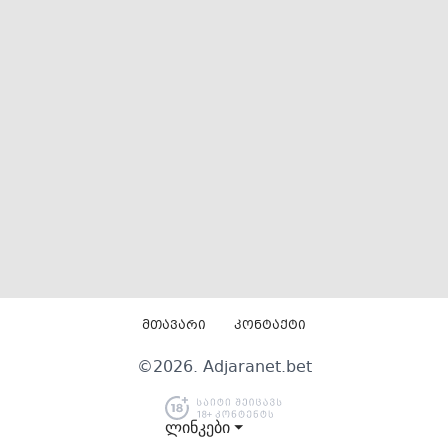
მთავარი
კონტაქტი
©
2026
. Adjaranet.bet
ლინკები ⏷