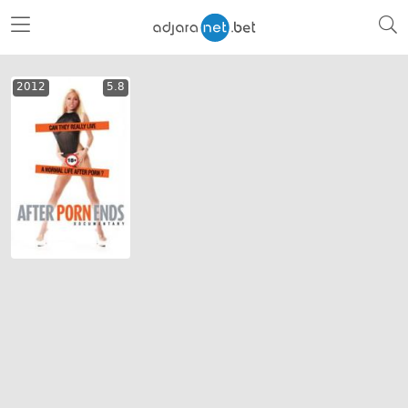
2012
5.8