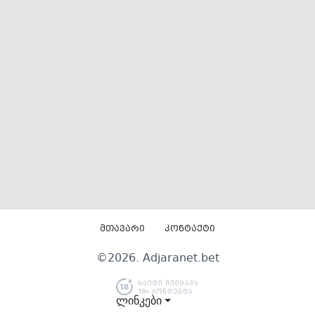
მთავარი
კონტაქტი
©
2026
. Adjaranet.bet
ლინკები ⏷